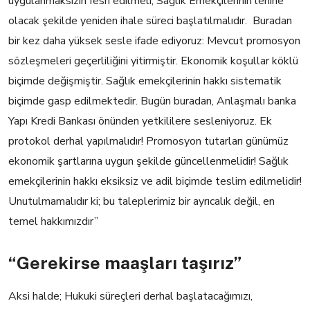
uygulanmaksizin fesh edilmeli, Sağlık Emekçilerinin lehine
olacak şekilde yeniden ihale süreci başlatılmalıdır.
Buradan
bir kez daha yüksek sesle ifade ediyoruz:
Mevcut promosyon
sözleşmeleri geçerliliğini yitirmiştir.
Ekonomik koşullar köklü
biçimde değişmiştir.
Sağlık emekçilerinin hakk
ı sistematik
biçimde gasp edilmektedir.
Bugün buradan, Anlaşmalı banka
Yapı Kredi Bankası önünden yetkililere sesleniyoruz.
Ek
protokol derhal yapılmalıdır!
Promosyon tutarları günümüz
ekonomik şartlarına uygun şekilde güncellenmelidir!
Sağlık
emekçilerinin hakkı eksiksiz ve adil biçimde teslim edilmelidir!
Unutulmamalıdır ki; bu taleplerimiz bir ayrıcalık değil, en
temel hakkımızdır”
“Gerekirse maaşları taşırız”
Aksi halde;
Hukuki süreçleri derhal başlatacağımızı,