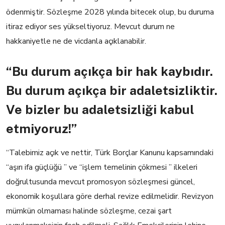
ödenmiştir. Sözleşme 2028 yılında bitecek o
lup
,
bu durum
a
itiraz ediyor
ses yükseltiyoruz. Mevcut duru
m
ne
hakkaniyetle ne de vicdanla açıklanabilir.
“Bu durum açıkça bir hak kaybıdır.
Bu durum açıkça bir adaletsizliktir.
Ve bizler bu adaletsizliği kabul
etmiyoruz!”
“Talebimiz açık ve nettir, Türk Borçlar Kanunu kapsamındaki
“
aşırı ifa güçlüğü ” ve “işlem temelinin çökmesi ” ilkeleri
doğrultusunda mevcut promosyon sözleşmesi güncel,
ekonomik koşullara göre derhal revize
edilmelidir. Revizyon
mümkün olmaması halinde sözleşme, cezai şart