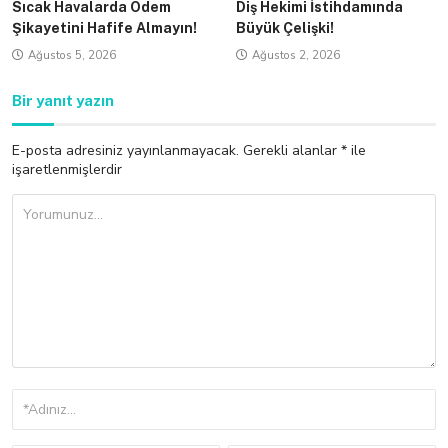
Sıcak Havalarda Ödem
Diş Hekimi İstihdamında
Şikayetini Hafife Almayın!
Büyük Çelişki!
Ağustos 5, 2026
Ağustos 2, 2026
Bir yanıt yazın
E-posta adresiniz yayınlanmayacak.
Gerekli alanlar
*
ile
işaretlenmişlerdir