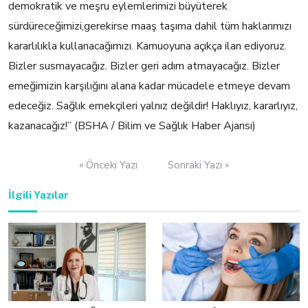
d
emokratik ve meşru eylemlerimizi büyüterek
sürdüreceğimi
zi,g
erekirse maaş taşıma dahil tüm haklarımızı
kararlılıkla kullanacağımızı.
Kamuoyuna açıkça ilan ediyoruz.
Bizler susmayacağız.
Bizler geri adım atmayacağız.
Bizler
emeğimizin karşılığını alana kadar mücadele etmeye devam
edeceğiz.
Sağlık emekçileri yalnız değildir!
Haklıyız, kararlıyız,
kazanacağız!” (BSHA / Bilim ve Sağlık Haber Ajansı)
Yazı
« Önceki Yazı
Sonraki Yazı »
gezinmesi
İlgili Yazılar