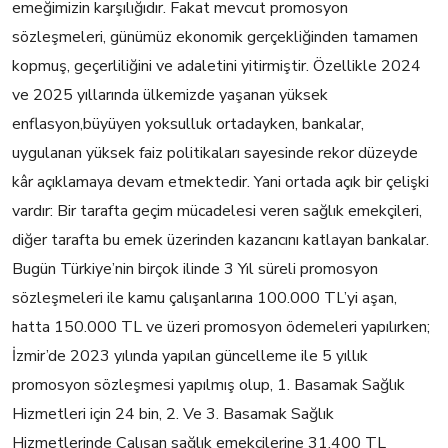
eme
ğimizin karşılığıdır. Fakat mevcut promosyon
sözleşmeleri, günümüz ekonomik gerçekliğinden tamamen
kopmuş, geçerliliğini ve adaletini yitirmiştir.
Özellikle 2024
ve 2025 yıllarında ülkemizde yaşanan yüksek
enflasyon,
büyüyen yoksulluk ortadayken
,
b
ankalar,
uygulanan yüksek faiz politikaları sayesinde rekor düzeyde
kâr açıklamaya devam etmektedir. Yani ortada açık bir çelişki
vardır:
Bir tarafta geçim mücadelesi veren sağlık emekçileri,
diğer tarafta bu emek üzerinden kazancını katlayan bankalar.
Bugün Tür
kiye’nin birçok ilinde
3 Yıl süreli promos
y
on
sözleşmeleri ile
kamu çalışanlarına 100.000 TL’yi aşan,
hatta 150.000 TL ve üzeri promosyon ödemeleri yapılırken;
İzmir’de
2023 yılında yapılan güncelleme i
le 5 yıllık
promos
yon sözleşmesi yapılmış olup,
1. Bas
amak
Sağlık
Hizmetleri için 24 bin
, 2.
V
e
3. Basamak Sağlık
Hizmetlerinde Çalı
şan
sağlık emekçilerine
3
1
.
400
TL